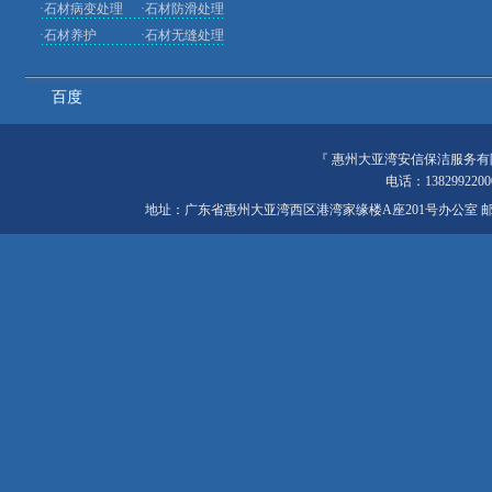
·
石材病变处理
·
石材防滑处理
·
石材养护
·
石材无缝处理
百度
『
惠州大亚湾安信保洁服务有
电话：138299220
地址：广东省惠州大亚湾西区港湾家缘楼A座201号办公室 