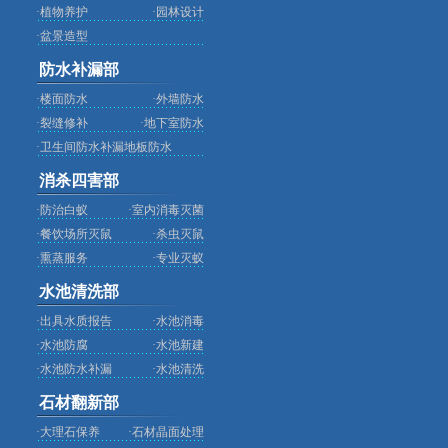
·
植物养护
·
园林设计
·
盆景造型
防水补漏部
·
楼面防水
·
外墙防水
·
裂缝修补
·
地下室防水
·
卫生间防水补漏地板防水
消杀四害部
·
防治白蚁
·
室内消毒灭菌
·
餐饮场所灭鼠
·
杀虫灭鼠
·
熏蒸服务
·
专业灭蚁
水池清洗部
·
出具水质报告
·
水池消毒
·
水池防腐
·
水池新建
·
水池防水补漏
·
水池清洗
石材翻新部
·
大理石保养
·
石材晶面处理