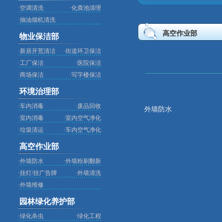
·
空调清洗
·
化粪池清理
·
抽油烟机清洗
高空作业部
物业保洁部
·
新居开荒清洁
·
街道环卫保洁
·
工厂保洁
·
医院保洁
·
商场保洁
·
写字楼保洁
环境治理部
·
车内消毒
·
废品回收
外墙防水
·
室内消毒
·
室内空气净化
·
垃圾清运
·
车内空气净化
高空作业部
·
外墙防水
·
外墙粉刷翻新
·
挂灯/挂广告牌
·
外墙清洗
·
外墙维修
园林绿化养护部
·
绿化杀虫
·
绿化工程