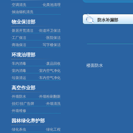
·
空调清洗
·
化粪池清理
·
抽油烟机清洗
防水补漏部
物业保洁部
·
新居开荒清洁
·
街道环卫保洁
·
工厂保洁
·
医院保洁
·
商场保洁
·
写字楼保洁
环境治理部
·
车内消毒
·
废品回收
楼面防水
·
室内消毒
·
室内空气净化
·
垃圾清运
·
车内空气净化
高空作业部
·
外墙防水
·
外墙粉刷翻新
·
挂灯/挂广告牌
·
外墙清洗
·
外墙维修
园林绿化养护部
·
绿化杀虫
·
绿化工程