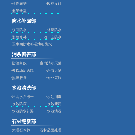
·
植物养护
·
园林设计
·
盆景造型
防水补漏部
·
楼面防水
·
外墙防水
·
裂缝修补
·
地下室防水
·
卫生间防水补漏地板防水
消杀四害部
·
防治白蚁
·
室内消毒灭菌
·
餐饮场所灭鼠
·
杀虫灭鼠
·
熏蒸服务
·
专业灭蚁
水池清洗部
·
出具水质报告
·
水池消毒
·
水池防腐
·
水池新建
·
水池防水补漏
·
水池清洗
石材翻新部
·
大理石保养
·
石材晶面处理