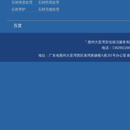
·
石材病变处理
·
石材防滑处理
·
石材养护
·
石材无缝处理
百度
『
惠州大亚湾安信保洁服务有
电话：138299220
地址：广东省惠州大亚湾西区港湾家缘楼A座201号办公室 