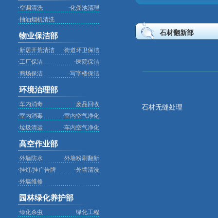
·
空调清洗
·
化粪池清理
·
抽油烟机清洗
石材翻新部
物业保洁部
·
新居开荒清洁
·
街道环卫保洁
·
工厂保洁
·
医院保洁
·
商场保洁
·
写字楼保洁
环境治理部
·
车内消毒
·
废品回收
石材无缝处理
·
室内消毒
·
室内空气净化
·
垃圾清运
·
车内空气净化
高空作业部
·
外墙防水
·
外墙粉刷翻新
·
挂灯/挂广告牌
·
外墙清洗
·
外墙维修
园林绿化养护部
·
绿化杀虫
·
绿化工程