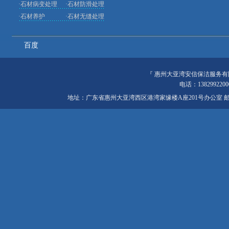
·
石材病变处理
·
石材防滑处理
·
石材养护
·
石材无缝处理
百度
『
惠州大亚湾安信保洁服务有
电话：138299220
地址：广东省惠州大亚湾西区港湾家缘楼A座201号办公室 