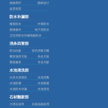
·
植物养护
·
园林设计
·
盆景造型
防水补漏部
·
楼面防水
·
外墙防水
·
裂缝修补
·
地下室防水
·
卫生间防水补漏地板防水
消杀四害部
·
防治白蚁
·
室内消毒灭菌
·
餐饮场所灭鼠
·
杀虫灭鼠
·
熏蒸服务
·
专业灭蚁
水池清洗部
·
出具水质报告
·
水池消毒
·
水池防腐
·
水池新建
·
水池防水补漏
·
水池清洗
石材翻新部
·
大理石保养
·
石材晶面处理